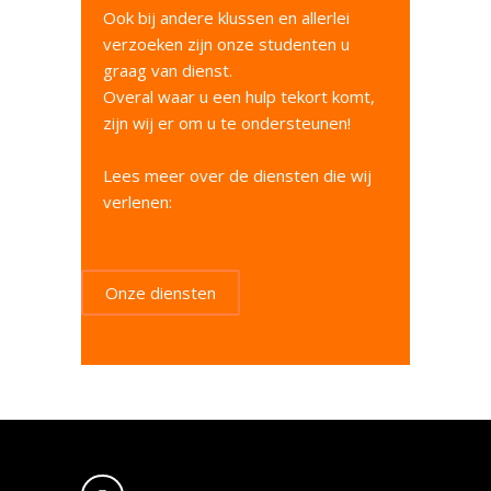
Ook bij andere klussen en allerlei
verzoeken zijn onze studenten u
graag van dienst.
Overal waar u een hulp tekort komt,
zijn wij er om u te ondersteunen!
Lees meer over de diensten die wij
verlenen:
Onze diensten